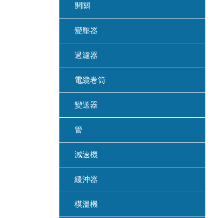
開關
變壓器
過濾器
電纜卷筒
變送器
管
減速機
緩沖器
模溫機