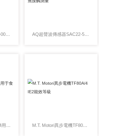
BUI 100.1Kniel電源178-002-00核心性能
AQ超聲波傳感器SAC22-50-EX無接觸測量
M.T. Motori電機TF80A/4用于食品加工設備
M.T. Motori異步電機TF80A/4 IE2能效等級