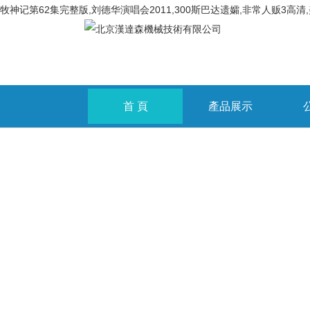
牧神记第62集完整版,刘德华演唱会2011,300斯巴达遗孀,非常人贩3
首 頁
產品展示