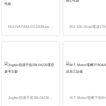
NUOVA FIMA DS100Nuova General安全閥G14/S整定壓力參數性能
Jugitec防護手套2BL04230選型參考文獻