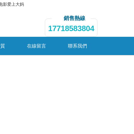
其电影爱上大妈
銷售熱線
17718583804
資質
在線留言
聯系我們