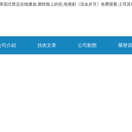
高清,美国式禁忌在线播放,鹿晗脸上的疤,电视剧《流金岁月》免费观看,土耳
公司介紹
技術文章
公司動態
榮譽