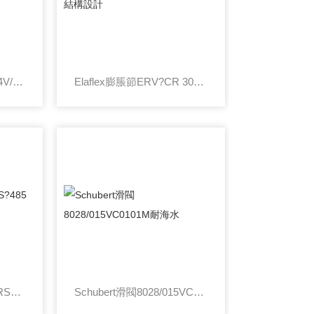
Bar電磁閥NM-521-H-24V/DC行業應用介紹
Elaflex膨脹節ERV?CR 300.16短結構設計
LAM步進電機DS5044 RS?485定位精度講解
Schubert滑閥8028/015VC0101M耐海水