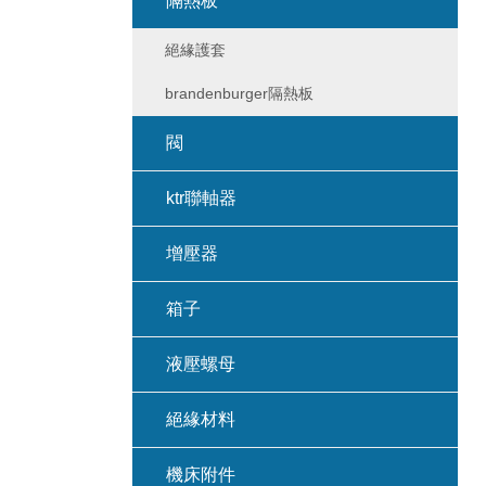
隔熱板
絕緣護套
brandenburger隔熱板
閥
ktr聯軸器
增壓器
箱子
液壓螺母
絕緣材料
機床附件