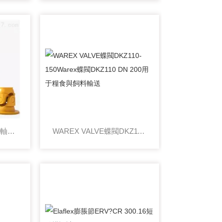
Elbe聯軸器0.800Elbe聯軸器0.109.100.0861核心技術參數拆解
WAREX VALVE蝶閥DKZ110-150Warex蝶閥DKZ110 DN 200用于糧食與飼料輸送