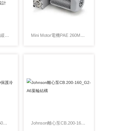
WRD-H 0805LWeforma緩沖器WM-E 2,0 UNF X 2-1緊湊設計
Mini Motor電機PAE 260M2T污水處理行業應用
Elaflex膨脹節ERV-G 150保護冷卻系統不泄露
Johnson離心泵CB.200-160_G2-A6葉輪結構