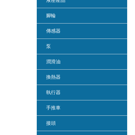
液壓產品
腳輪
傳感器
泵
潤滑油
換熱器
執行器
手推車
接頭