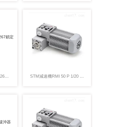
Tognella流量控制閥FT2267鎖定式調節機構
STM減速機RMI 50 P 1/20 G 71B5抗沖擊特性